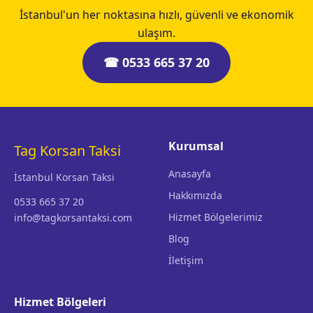
İstanbul'un her noktasına hızlı, güvenli ve ekonomik
ulaşım.
☎ 0533 665 37 20
Kurumsal
Tag Korsan Taksi
Anasayfa
İstanbul Korsan Taksi
Hakkımızda
0533 665 37 20
Hizmet Bölgelerimiz
info@tagkorsantaksi.com
Blog
İletişim
Hizmet Bölgeleri